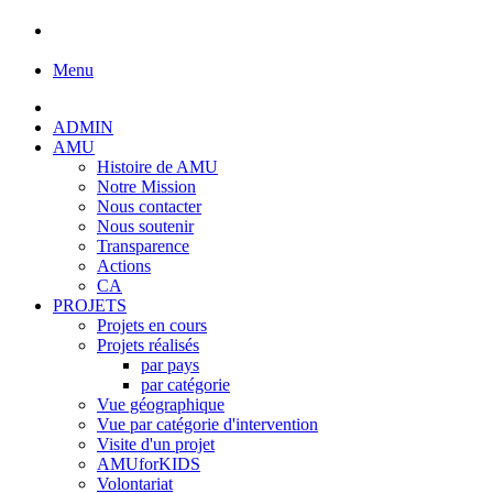
Menu
ADMIN
AMU
Histoire de AMU
Notre Mission
Nous contacter
Nous soutenir
Transparence
Actions
CA
PROJETS
Projets en cours
Projets réalisés
par pays
par catégorie
Vue géographique
Vue par catégorie d'intervention
Visite d'un projet
AMUforKIDS
Volontariat