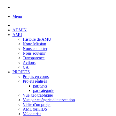
Menu
ADMIN
AMU
Histoire de AMU
Notre Mission
Nous contacter
Nous soutenir
Transparence
Actions
CA
PROJETS
Projets en cours
Projets réalisés
par pays
par catégorie
Vue géographique
Vue par catégorie d'intervention
Visite d'un projet
AMUforKIDS
Volontariat