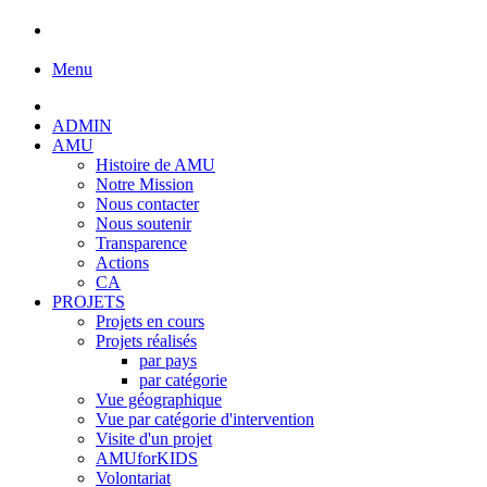
Menu
ADMIN
AMU
Histoire de AMU
Notre Mission
Nous contacter
Nous soutenir
Transparence
Actions
CA
PROJETS
Projets en cours
Projets réalisés
par pays
par catégorie
Vue géographique
Vue par catégorie d'intervention
Visite d'un projet
AMUforKIDS
Volontariat