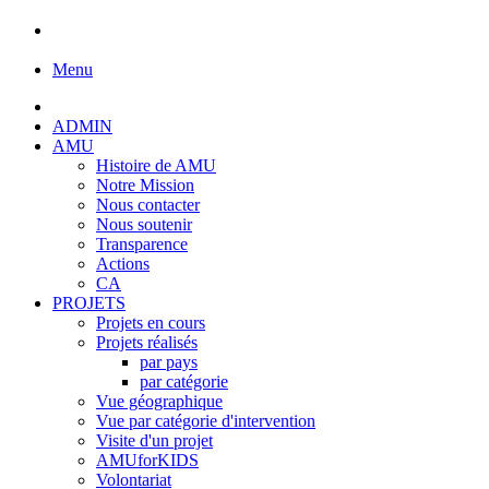
Menu
ADMIN
AMU
Histoire de AMU
Notre Mission
Nous contacter
Nous soutenir
Transparence
Actions
CA
PROJETS
Projets en cours
Projets réalisés
par pays
par catégorie
Vue géographique
Vue par catégorie d'intervention
Visite d'un projet
AMUforKIDS
Volontariat