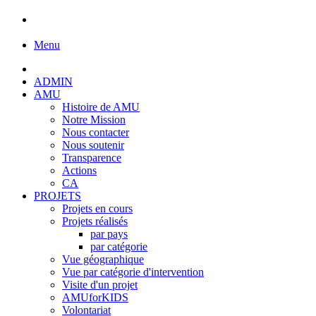
Menu
ADMIN
AMU
Histoire de AMU
Notre Mission
Nous contacter
Nous soutenir
Transparence
Actions
CA
PROJETS
Projets en cours
Projets réalisés
par pays
par catégorie
Vue géographique
Vue par catégorie d'intervention
Visite d'un projet
AMUforKIDS
Volontariat