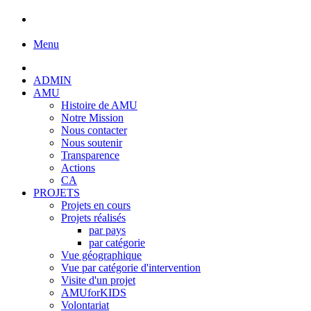
Menu
ADMIN
AMU
Histoire de AMU
Notre Mission
Nous contacter
Nous soutenir
Transparence
Actions
CA
PROJETS
Projets en cours
Projets réalisés
par pays
par catégorie
Vue géographique
Vue par catégorie d'intervention
Visite d'un projet
AMUforKIDS
Volontariat