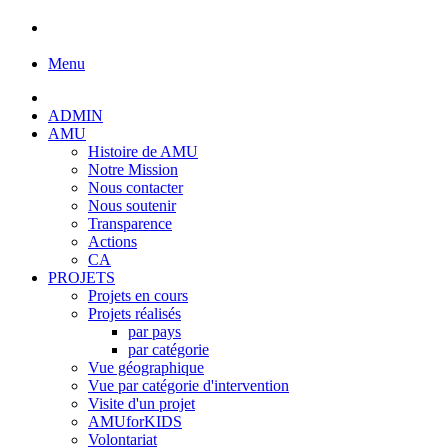
Menu
ADMIN
AMU
Histoire de AMU
Notre Mission
Nous contacter
Nous soutenir
Transparence
Actions
CA
PROJETS
Projets en cours
Projets réalisés
par pays
par catégorie
Vue géographique
Vue par catégorie d'intervention
Visite d'un projet
AMUforKIDS
Volontariat