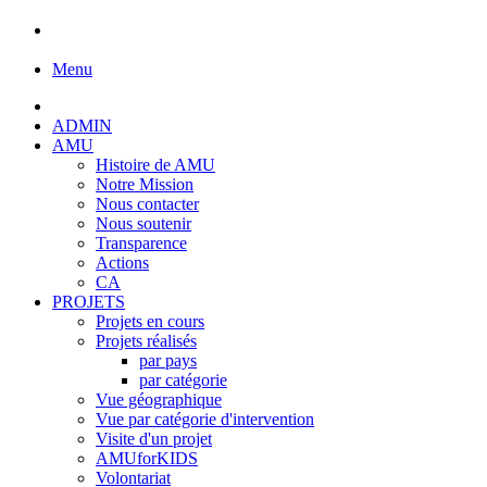
Menu
ADMIN
AMU
Histoire de AMU
Notre Mission
Nous contacter
Nous soutenir
Transparence
Actions
CA
PROJETS
Projets en cours
Projets réalisés
par pays
par catégorie
Vue géographique
Vue par catégorie d'intervention
Visite d'un projet
AMUforKIDS
Volontariat