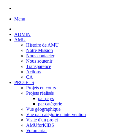
Menu
ADMIN
AMU
Histoire de AMU
Notre Mission
Nous contacter
Nous soutenir
Transparence
Actions
CA
PROJETS
Projets en cours
Projets réalisés
par pays
par catégorie
Vue géographique
Vue par catégorie d'intervention
Visite d'un projet
AMUforKIDS
Volontariat