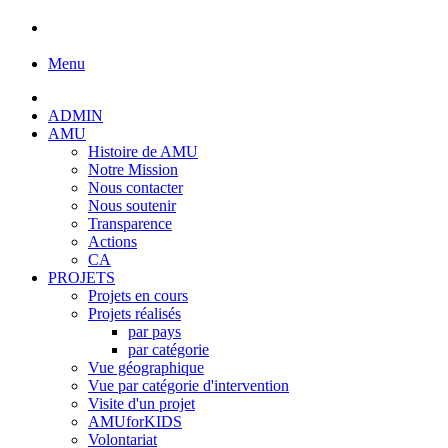
Menu
ADMIN
AMU
Histoire de AMU
Notre Mission
Nous contacter
Nous soutenir
Transparence
Actions
CA
PROJETS
Projets en cours
Projets réalisés
par pays
par catégorie
Vue géographique
Vue par catégorie d'intervention
Visite d'un projet
AMUforKIDS
Volontariat