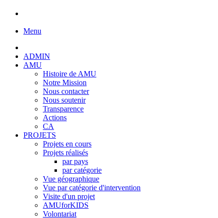
Menu
ADMIN
AMU
Histoire de AMU
Notre Mission
Nous contacter
Nous soutenir
Transparence
Actions
CA
PROJETS
Projets en cours
Projets réalisés
par pays
par catégorie
Vue géographique
Vue par catégorie d'intervention
Visite d'un projet
AMUforKIDS
Volontariat