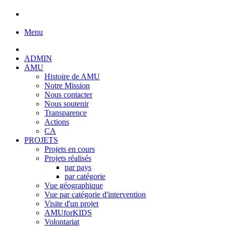
Menu
ADMIN
AMU
Histoire de AMU
Notre Mission
Nous contacter
Nous soutenir
Transparence
Actions
CA
PROJETS
Projets en cours
Projets réalisés
par pays
par catégorie
Vue géographique
Vue par catégorie d'intervention
Visite d'un projet
AMUforKIDS
Volontariat