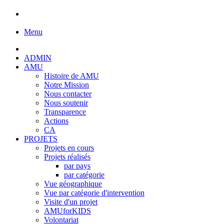
Menu
ADMIN
AMU
Histoire de AMU
Notre Mission
Nous contacter
Nous soutenir
Transparence
Actions
CA
PROJETS
Projets en cours
Projets réalisés
par pays
par catégorie
Vue géographique
Vue par catégorie d'intervention
Visite d'un projet
AMUforKIDS
Volontariat