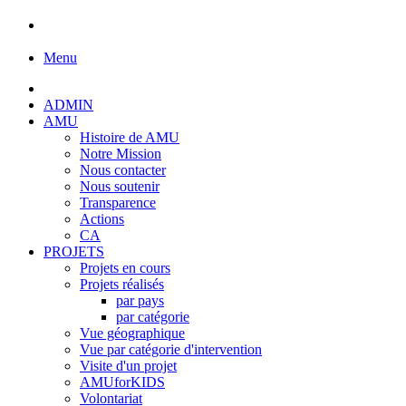
Menu
ADMIN
AMU
Histoire de AMU
Notre Mission
Nous contacter
Nous soutenir
Transparence
Actions
CA
PROJETS
Projets en cours
Projets réalisés
par pays
par catégorie
Vue géographique
Vue par catégorie d'intervention
Visite d'un projet
AMUforKIDS
Volontariat