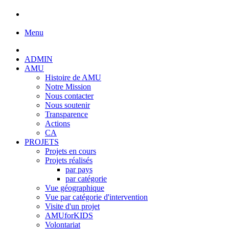
Menu
ADMIN
AMU
Histoire de AMU
Notre Mission
Nous contacter
Nous soutenir
Transparence
Actions
CA
PROJETS
Projets en cours
Projets réalisés
par pays
par catégorie
Vue géographique
Vue par catégorie d'intervention
Visite d'un projet
AMUforKIDS
Volontariat