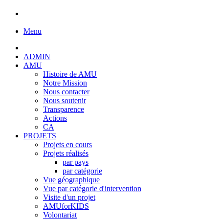
Menu
ADMIN
AMU
Histoire de AMU
Notre Mission
Nous contacter
Nous soutenir
Transparence
Actions
CA
PROJETS
Projets en cours
Projets réalisés
par pays
par catégorie
Vue géographique
Vue par catégorie d'intervention
Visite d'un projet
AMUforKIDS
Volontariat