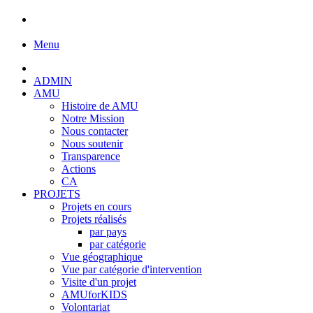
Menu
ADMIN
AMU
Histoire de AMU
Notre Mission
Nous contacter
Nous soutenir
Transparence
Actions
CA
PROJETS
Projets en cours
Projets réalisés
par pays
par catégorie
Vue géographique
Vue par catégorie d'intervention
Visite d'un projet
AMUforKIDS
Volontariat