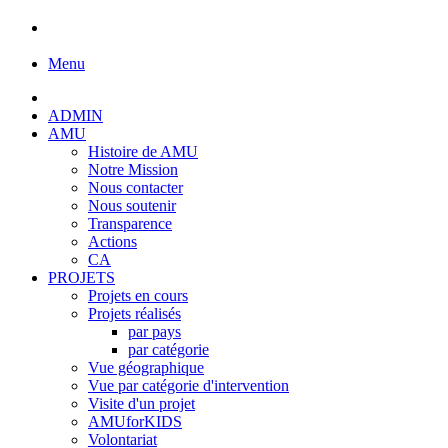
Menu
ADMIN
AMU
Histoire de AMU
Notre Mission
Nous contacter
Nous soutenir
Transparence
Actions
CA
PROJETS
Projets en cours
Projets réalisés
par pays
par catégorie
Vue géographique
Vue par catégorie d'intervention
Visite d'un projet
AMUforKIDS
Volontariat