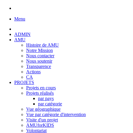
Menu
ADMIN
AMU
Histoire de AMU
Notre Mission
Nous contacter
Nous soutenir
Transparence
Actions
CA
PROJETS
Projets en cours
Projets réalisés
par pays
par catégorie
Vue géographique
Vue par catégorie d'intervention
Visite d'un projet
AMUforKIDS
Volontariat