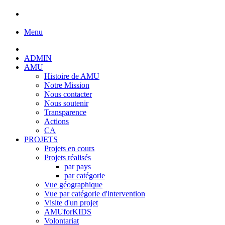
Menu
ADMIN
AMU
Histoire de AMU
Notre Mission
Nous contacter
Nous soutenir
Transparence
Actions
CA
PROJETS
Projets en cours
Projets réalisés
par pays
par catégorie
Vue géographique
Vue par catégorie d'intervention
Visite d'un projet
AMUforKIDS
Volontariat