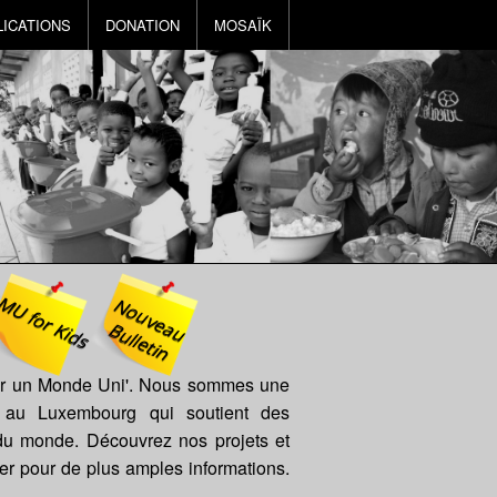
LICATIONS
DONATION
MOSAÏK
MU for Kids
N
o
u
v
e
u
u
lle
t
a
B
in
pour un Monde Uni'. Nous sommes une
e au Luxembourg qui soutient des
du monde. Découvrez nos projets et
er pour de plus amples informations.