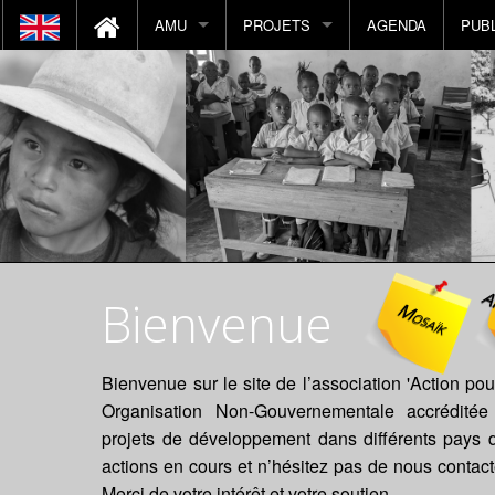
AMU
PROJETS
AGENDA
PUB
Histoire de AMU
Projets en cours
par pays
Notre Mission
Projets réalisés
par catégorie
Nous contacter
Vue géographique
Nous soutenir
Vue catégorie d'intervention
Actions
Visite d'un projet
A
Bienvenue
Mosaïk
CA
Volontariat
AMUforKIDS
Bienvenue sur le site de l’association 'Action 
Organisation Non-Gouvernementale accrédité
projets de développement dans différents pays 
actions en cours et n’hésitez pas de nous contact
Merci de votre intérêt et votre soutien.