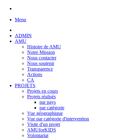
Menu
ADMIN
AMU
Histoire de AMU
Notre Mission
Nous contacter
Nous soutenir
Transparence
Actions
CA
PROJETS
Projets en cours
Projets réalisés
par pays
par catégorie
Vue géographique
Vue par catégorie d'intervention
Visite d'un projet
AMUforKIDS
Volontariat