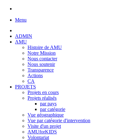
Menu
ADMIN
AMU
Histoire de AMU
Notre Mission
Nous contacter
Nous soutenir
Transparence
Actions
CA
PROJETS
Projets en cours
Projets réalisés
par pays
par catégorie
Vue géographique
Vue par catégorie d'intervention
Visite d'un projet
AMUforKIDS
Volontariat