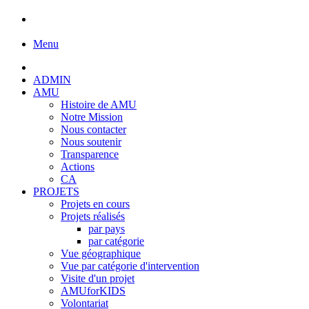
Menu
ADMIN
AMU
Histoire de AMU
Notre Mission
Nous contacter
Nous soutenir
Transparence
Actions
CA
PROJETS
Projets en cours
Projets réalisés
par pays
par catégorie
Vue géographique
Vue par catégorie d'intervention
Visite d'un projet
AMUforKIDS
Volontariat