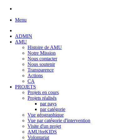
Menu
ADMIN
AMU
Histoire de AMU
Notre Mission
Nous contacter
Nous soutenir
Transparence
Actions
CA
PROJETS
Projets en cours
Projets réalisés
par pays
par catégorie
Vue géographique
Vue par catégorie d'intervention
Visite d'un projet
AMUforKIDS
Volontariat