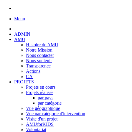
Menu
ADMIN
AMU
Histoire de AMU
Notre Mission
Nous contacter
Nous soutenir
Transparence
Actions
CA
PROJETS
Projets en cours
Projets réalisés
par pays
par catégorie
Vue géographique
Vue par catégorie d'intervention
Visite d'un projet
AMUforKIDS
Volontariat