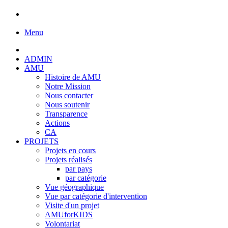
Menu
ADMIN
AMU
Histoire de AMU
Notre Mission
Nous contacter
Nous soutenir
Transparence
Actions
CA
PROJETS
Projets en cours
Projets réalisés
par pays
par catégorie
Vue géographique
Vue par catégorie d'intervention
Visite d'un projet
AMUforKIDS
Volontariat