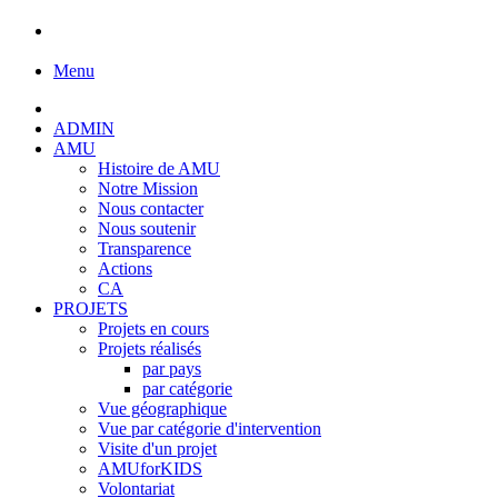
Menu
ADMIN
AMU
Histoire de AMU
Notre Mission
Nous contacter
Nous soutenir
Transparence
Actions
CA
PROJETS
Projets en cours
Projets réalisés
par pays
par catégorie
Vue géographique
Vue par catégorie d'intervention
Visite d'un projet
AMUforKIDS
Volontariat