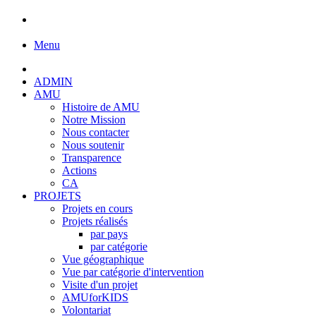
Menu
ADMIN
AMU
Histoire de AMU
Notre Mission
Nous contacter
Nous soutenir
Transparence
Actions
CA
PROJETS
Projets en cours
Projets réalisés
par pays
par catégorie
Vue géographique
Vue par catégorie d'intervention
Visite d'un projet
AMUforKIDS
Volontariat