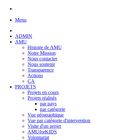
Menu
ADMIN
AMU
Histoire de AMU
Notre Mission
Nous contacter
Nous soutenir
Transparence
Actions
CA
PROJETS
Projets en cours
Projets réalisés
par pays
par catégorie
Vue géographique
Vue par catégorie d'intervention
Visite d'un projet
AMUforKIDS
Volontariat