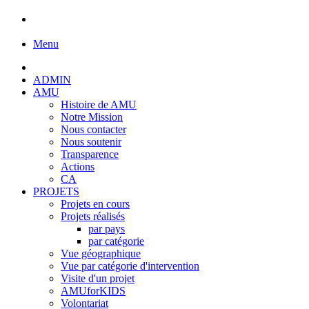
Menu
ADMIN
AMU
Histoire de AMU
Notre Mission
Nous contacter
Nous soutenir
Transparence
Actions
CA
PROJETS
Projets en cours
Projets réalisés
par pays
par catégorie
Vue géographique
Vue par catégorie d'intervention
Visite d'un projet
AMUforKIDS
Volontariat