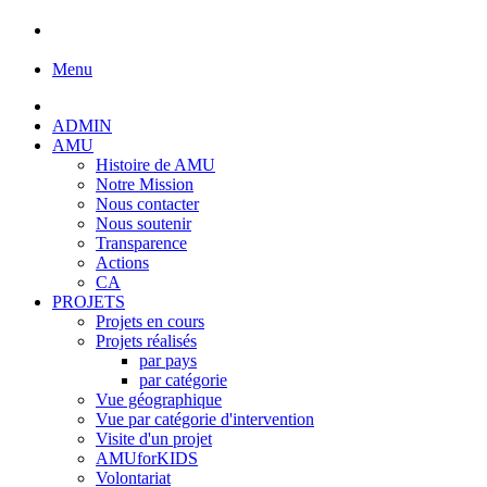
Menu
ADMIN
AMU
Histoire de AMU
Notre Mission
Nous contacter
Nous soutenir
Transparence
Actions
CA
PROJETS
Projets en cours
Projets réalisés
par pays
par catégorie
Vue géographique
Vue par catégorie d'intervention
Visite d'un projet
AMUforKIDS
Volontariat