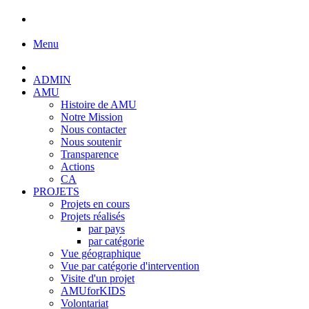
Menu
ADMIN
AMU
Histoire de AMU
Notre Mission
Nous contacter
Nous soutenir
Transparence
Actions
CA
PROJETS
Projets en cours
Projets réalisés
par pays
par catégorie
Vue géographique
Vue par catégorie d'intervention
Visite d'un projet
AMUforKIDS
Volontariat