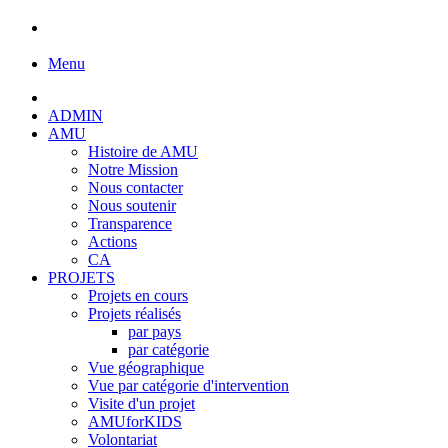
Menu
ADMIN
AMU
Histoire de AMU
Notre Mission
Nous contacter
Nous soutenir
Transparence
Actions
CA
PROJETS
Projets en cours
Projets réalisés
par pays
par catégorie
Vue géographique
Vue par catégorie d'intervention
Visite d'un projet
AMUforKIDS
Volontariat