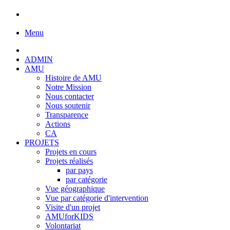
Menu
ADMIN
AMU
Histoire de AMU
Notre Mission
Nous contacter
Nous soutenir
Transparence
Actions
CA
PROJETS
Projets en cours
Projets réalisés
par pays
par catégorie
Vue géographique
Vue par catégorie d'intervention
Visite d'un projet
AMUforKIDS
Volontariat