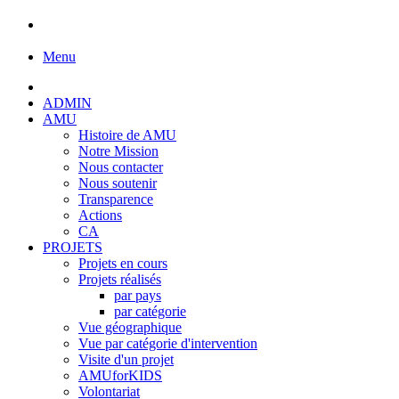
Menu
ADMIN
AMU
Histoire de AMU
Notre Mission
Nous contacter
Nous soutenir
Transparence
Actions
CA
PROJETS
Projets en cours
Projets réalisés
par pays
par catégorie
Vue géographique
Vue par catégorie d'intervention
Visite d'un projet
AMUforKIDS
Volontariat