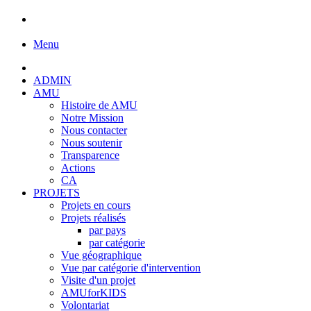
Menu
ADMIN
AMU
Histoire de AMU
Notre Mission
Nous contacter
Nous soutenir
Transparence
Actions
CA
PROJETS
Projets en cours
Projets réalisés
par pays
par catégorie
Vue géographique
Vue par catégorie d'intervention
Visite d'un projet
AMUforKIDS
Volontariat