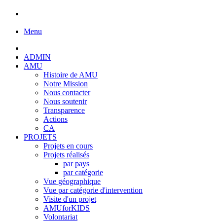
Menu
ADMIN
AMU
Histoire de AMU
Notre Mission
Nous contacter
Nous soutenir
Transparence
Actions
CA
PROJETS
Projets en cours
Projets réalisés
par pays
par catégorie
Vue géographique
Vue par catégorie d'intervention
Visite d'un projet
AMUforKIDS
Volontariat