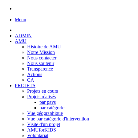
Menu
ADMIN
AMU
Histoire de AMU
Notre Mission
Nous contacter
Nous soutenir
Transparence
Actions
CA
PROJETS
Projets en cours
Projets réalisés
par pays
par catégorie
Vue géographique
Vue par catégorie d'intervention
Visite d'un projet
AMUforKIDS
Volontariat