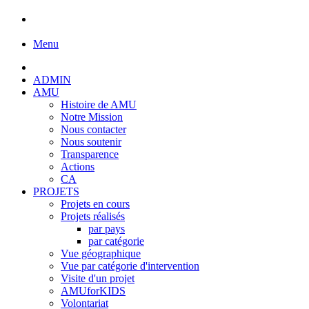
Menu
ADMIN
AMU
Histoire de AMU
Notre Mission
Nous contacter
Nous soutenir
Transparence
Actions
CA
PROJETS
Projets en cours
Projets réalisés
par pays
par catégorie
Vue géographique
Vue par catégorie d'intervention
Visite d'un projet
AMUforKIDS
Volontariat