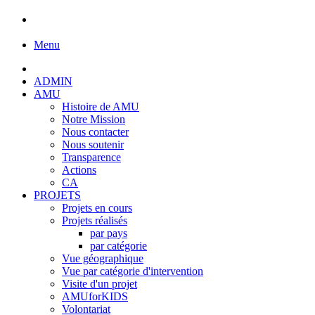
Menu
ADMIN
AMU
Histoire de AMU
Notre Mission
Nous contacter
Nous soutenir
Transparence
Actions
CA
PROJETS
Projets en cours
Projets réalisés
par pays
par catégorie
Vue géographique
Vue par catégorie d'intervention
Visite d'un projet
AMUforKIDS
Volontariat