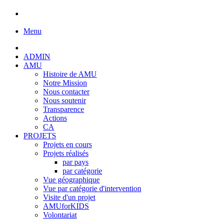
Menu
ADMIN
AMU
Histoire de AMU
Notre Mission
Nous contacter
Nous soutenir
Transparence
Actions
CA
PROJETS
Projets en cours
Projets réalisés
par pays
par catégorie
Vue géographique
Vue par catégorie d'intervention
Visite d'un projet
AMUforKIDS
Volontariat