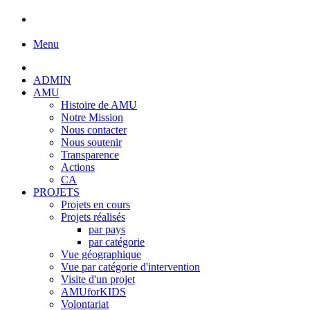
Menu
ADMIN
AMU
Histoire de AMU
Notre Mission
Nous contacter
Nous soutenir
Transparence
Actions
CA
PROJETS
Projets en cours
Projets réalisés
par pays
par catégorie
Vue géographique
Vue par catégorie d'intervention
Visite d'un projet
AMUforKIDS
Volontariat