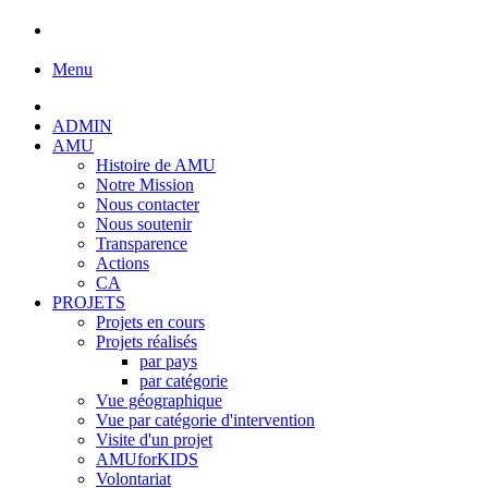
Menu
ADMIN
AMU
Histoire de AMU
Notre Mission
Nous contacter
Nous soutenir
Transparence
Actions
CA
PROJETS
Projets en cours
Projets réalisés
par pays
par catégorie
Vue géographique
Vue par catégorie d'intervention
Visite d'un projet
AMUforKIDS
Volontariat