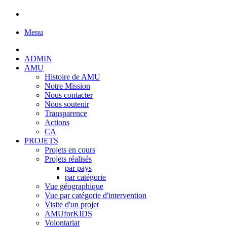
Menu
ADMIN
AMU
Histoire de AMU
Notre Mission
Nous contacter
Nous soutenir
Transparence
Actions
CA
PROJETS
Projets en cours
Projets réalisés
par pays
par catégorie
Vue géographique
Vue par catégorie d'intervention
Visite d'un projet
AMUforKIDS
Volontariat