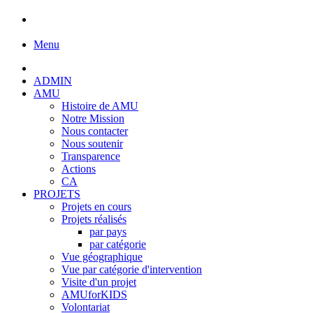
Menu
ADMIN
AMU
Histoire de AMU
Notre Mission
Nous contacter
Nous soutenir
Transparence
Actions
CA
PROJETS
Projets en cours
Projets réalisés
par pays
par catégorie
Vue géographique
Vue par catégorie d'intervention
Visite d'un projet
AMUforKIDS
Volontariat