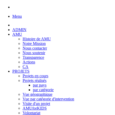
Menu
ADMIN
AMU
Histoire de AMU
Notre Mission
Nous contacter
Nous soutenir
Transparence
Actions
CA
PROJETS
Projets en cours
Projets réalisés
par pays
par catégorie
Vue géographique
Vue par catégorie d'intervention
Visite d'un projet
AMUforKIDS
Volontariat