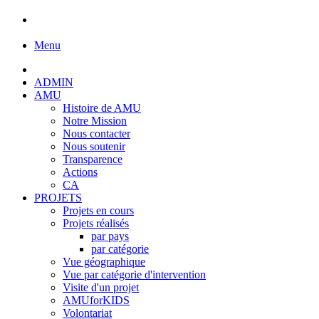
Menu
ADMIN
AMU
Histoire de AMU
Notre Mission
Nous contacter
Nous soutenir
Transparence
Actions
CA
PROJETS
Projets en cours
Projets réalisés
par pays
par catégorie
Vue géographique
Vue par catégorie d'intervention
Visite d'un projet
AMUforKIDS
Volontariat