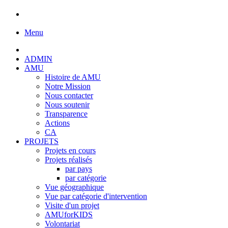
Menu
ADMIN
AMU
Histoire de AMU
Notre Mission
Nous contacter
Nous soutenir
Transparence
Actions
CA
PROJETS
Projets en cours
Projets réalisés
par pays
par catégorie
Vue géographique
Vue par catégorie d'intervention
Visite d'un projet
AMUforKIDS
Volontariat