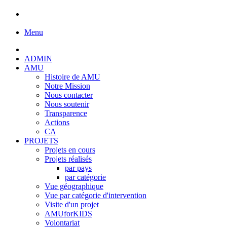
Menu
ADMIN
AMU
Histoire de AMU
Notre Mission
Nous contacter
Nous soutenir
Transparence
Actions
CA
PROJETS
Projets en cours
Projets réalisés
par pays
par catégorie
Vue géographique
Vue par catégorie d'intervention
Visite d'un projet
AMUforKIDS
Volontariat